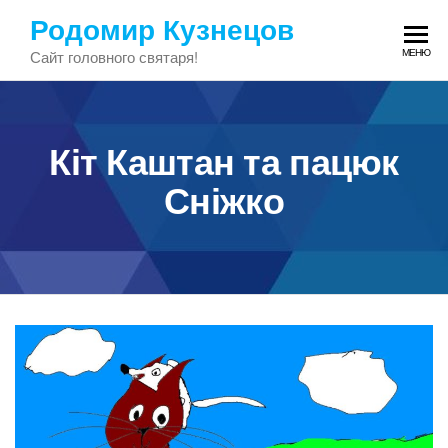
Перейти
Родомир Кузнецов
до
МЕНЮ
Сайт головного святаря!
змісту
Кіт Каштан та пацюк
Сніжко